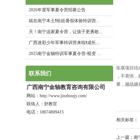
2026年度军事夏令营招募公告
就在南宁本土❗给娃暑假体验特训营...
天！南宁这家夏令营，让孩子更勇敢...
广西迷彩少年军事特训营来啦❗成长...
2025南宁金轴特训军事夏令营-蜕变 ...
拓展项目结
联系我们
，不畏惧，
量，越战越
广西南宁金轴教育咨询有限公司
网站：http://www.jinzhoujy.com/
联络人：舒教官
电话：18074809415
相关标签：
上一篇：
南