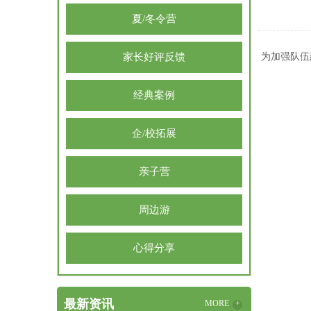
夏/冬令营
家长好评反馈
为加强队伍
经典案例
企/校拓展
亲子营
周边游
心得分享
最新资讯
MORE
+