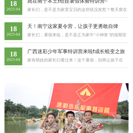
就在南宁本土❗给娃暑假体验特训营~
18
亟需通过系统化的军事化训练体系实现综合素质提升
2025-04
​家长们，是不是为家里宝贝的这些状况发愁？整天窝在
——以军事化管理规范行为养成，以体能训练强化身体
沙发，零食不离手，喊去运动就嘟囔，十足的“躺平小
素质，以团队协作培育责任意识2026年度军事主题夏令
天！南宁这家夏令营，让孩子更勇敢自律
18
达人”
营...
2025-04
家长们，暑假来临，是不是正为家中“小神兽”的假期安
排伤脑筋？别犹豫，送娃去军事夏令营，收获超酷暑
广西迷彩少年军事特训营来啦❗成长蜕变之旅
18
假！【活动年龄】：6-12岁的孩子均可参与，该年龄段
2025-04
​家有萌娃的家长们看过来！这个暑假，别再让孩子在
可塑性强，夏令营就是他们的成长“魔法盒”。【活动时
家“躺平”啦，给他们一个超酷的成长体验——南宁金轴
长】：提供7天、10天、15天、20天、30天多种选择。...
特训军事夏令营，是暑期的top选择适龄对象：5-18岁的
宝贝们都能参与，给孩子一个专属的成长空间。健康要
求：只要是身心健康的适龄儿童，都能在这开启挑战...