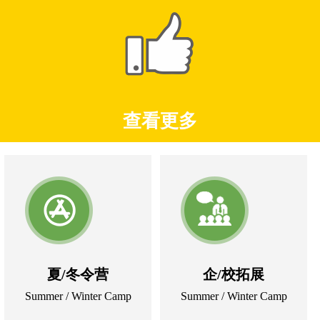
公司拥有包括资深心理咨询师，讲师，摄影，在内
的专业团队。教官队伍庞大，不仅军政素质优良，作风
严谨，而且拥有良好的服务理念。我们根据客户需求量
身定制项目，丰富而有特色，从中小企业的拓展培，亲
子活动，到大型训练，都有方案和资源，满足各方面需
求。
后期服务
查看更多
秉承精品服务理念，我们对学员资料存档，后期享受优
惠，不定期免费体验各式
素质
教育活动，学员结营后均
有纪念品相赠。
金轴教育致力于为广大学员/客户创造更多价值。
夏/冬令营
企/校拓展
Summer / Winter Camp
Summer / Winter Camp