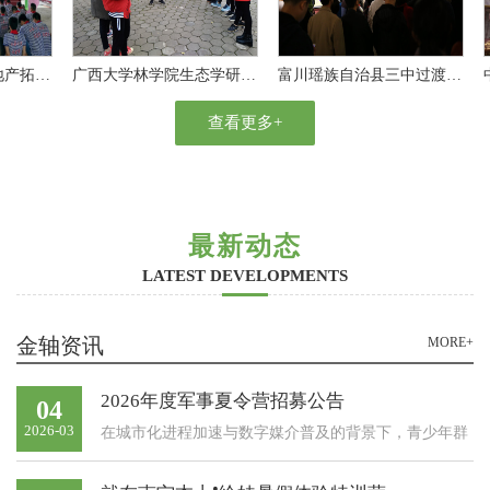
聚之旅——江山地产拓展培训活动
广西大学林学院生态学研究生党支部拓展活动
富川瑶族自治县三中过渡学校党支部党日活动
查看更多+
最新动态
LATEST DEVELOPMENTS
金轴资讯
MORE+
2026年度军事夏令营招募公告
04
2026-03
在城市化进程加速与数字媒介普及的背景下，青少年群
体面临着体能素质下降与虚拟社交过度依赖的双重挑战