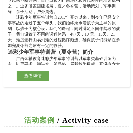
立以来不断开创，目已成长为广西地区极具代表性的培训机构
之一。业务涵盖团建拓展，夏／冬令营，活动策划，军事训
练，亲子活动，户外周边。
迷彩少年军事特训营自2017年开办以来，到今年已经安全
零事故的走过了五个年头，我们始终秉承着孩子为主导的原
则，以孩子为核心设计我们的课程，同时满足不同年龄段的孩
子，我们设置了不同的课程体系，有7天，10 天、15天、21
天，难度选择由易到难的过程循序渐进。确保孩子们能够在参
加完夏令营之后有一定的收获。
迷彩少年军事特训营（夏令营）简介
广西金轴教育迷彩少年军事特训营以军事类基础训练为
主，以严要求、细讲究、塑品格、展新貌为目标。开设有六大
板块训练内容，同时开展安全课程、爱国主义教育、感恩教
育，让学员德智体美劳全面发展。
查看详情
迷彩少年军事特训营创办以来，共接收培训学员一千多
人。培养孩子们不怕苦、能吃苦、不怕困难并克服苦难的精
神，增强学员体质、磨练学员意志，在成长过程中增添一抹靓
丽的迷彩色。
迷彩少年军事特训营自2017年开办以来，就拥有超强阵容
的教官团队，从不零时聘任教官，每一个教官都有着5年以上的
夏令营带训经验。对于孩子们的思想动态都是能够及时掌控。
活动案例
/ Activity case
并且能很快的融入到孩子们中去，让孩子们能体验到一个有意
义的夏令营。
团队风采