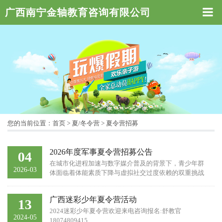
广西南宁金轴教育咨询有限公司
您的当前位置：
首页
>
夏/冬令营
>
夏令营招募
2026年度军事夏令营招募公告
04
在城市化进程加速与数字媒介普及的背景下，青少年群
2026-03
体面临着体能素质下降与虚拟社交过度依赖的双重挑战
亟需通过系统化的军事化训练体系实现综合素质提升
——以军事化管理规范行为养成，以体能训练强化身体
广西迷彩少年夏令营活动
13
素质，以团队协作培育责任意识20...
2024迷彩少年夏令营欢迎来电咨询报名:舒教官
2024-05
18074809415​