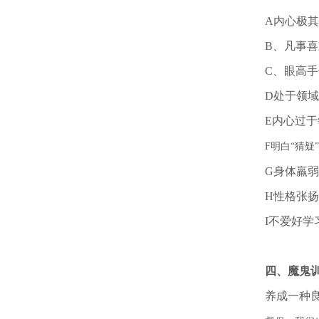
A内心极
B、凡事
C、眼高
D处于领
E内心过
F明白“猜疑
G身体羸
H性格张扬
I不爱好
四、魔鬼
养成一种