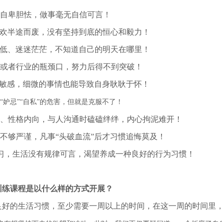
其自卑胆怯，做事毫无自信可言！
喜欢半途而废，没有坚持到底的恒心和毅力！
手低、迷迷茫茫，不知道自己的明天在哪里！
域或者行业的瓶颈口，努力后得不到突破！
于敏感，细微的事情也能导致自身耿耿于怀！
”“妒忌”“自私”的危害，但就是克服不了！
弱、性格内向，与人沟通时磕磕绊绊，内心拘泥难开！
不够严谨，凡事“头破血流”后才习惯追悔莫及！
学习，生活没有规律可言，渴望养成一种良好的行为习惯！
训练课程是以什么样的方式开展？
良好的生活习惯，至少需要一周以上的时间，在这一周的时间里