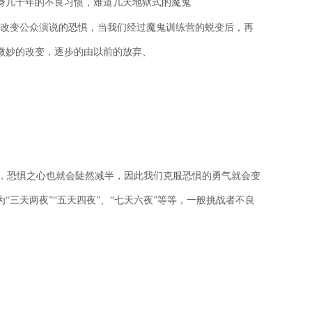
身几十年的不良习惯，难道几天地狱式的魔鬼
改变公众演说的恐惧，当我们经过魔鬼训练营的蜕变后，再
微妙的改变，逐步的由以前的放弃、
，恐惧之心也就会陡然减半，因此我们克服恐惧的勇气就会变
三天两夜”“五天四夜”、
“七天六夜”等等，一般挑战者不良