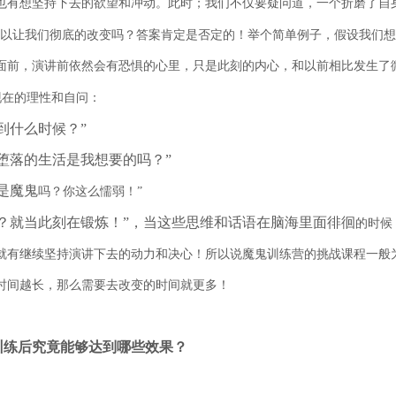
也有想坚持下去的欲望和冲动。此时；我们不仅要疑问道，一个折磨了自
以让我们彻底的改变吗？答案肯定是否定的！举个简单例子，假设我们想
面前，演讲前依然会有恐惧的心里，只是此刻的内心，和以前相比发生了
现在的理性和自问：
到什么时候？”
堕落的生活是我想要的吗？”
是魔鬼
吗？你这么懦弱！
”
怕？就当此刻在锻
炼！”，当这些思维和话语在脑海里面徘徊
的时候
就有继续坚持演讲下去的动力和决心！所以说魔鬼训练营的挑战课程一般为“
时间越长，那么需要去改变的时间就更多！
训练后究竟能够达到哪些效果？