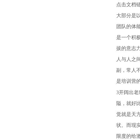
点击文档
大部分是
团队的体
是一个积
拔的意志
人与人之
副，常人
是培训营
3开阔出
隘，就好
觉就是天
状。而现
限度的给