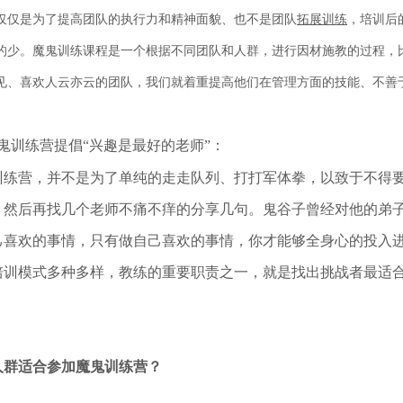
仅仅是为了提高团队的执行力和精神面貌、也不是团队
拓展训练
，培训后
的少。魔鬼训练课程是一个根据不同团队和人群，进行因材施教的过程，
见、喜欢人云亦云的团队，我们就着重提高他们在管理方面的技能、不善
鬼训练营提倡“兴趣是最好的老师”：
训练营，并不是为了单纯的走走队列、打打军体拳，以致于不得
，然后再找几个老师不痛不痒的分享几句。鬼谷子曾经对他的弟
己喜欢的事情，只有做自己喜欢的事情，你才能够全身心的投入
培训模式多种多样，教练的重要职责之一，就是找出挑
战者最适
人群适合参加魔鬼训练营？