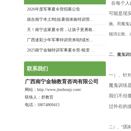
在每个人
2026年度军事夏令营招募公告
可能是现
就在南宁本土❗给娃暑假体验特训营...
施。而魔鬼
天！南宁这家夏令营，让孩子更勇敢...
烟消云散、
广西迷彩少年军事特训营来啦❗成长...
2025南宁金轴特训军事夏令营-蜕变 ...
二、魔鬼训
联系我们
一）、针
广西南宁金轴教育咨询有限公司
魔鬼训练
网站：http://www.jinzhoujy.com/
我们不但
联络人：舒教官
电话：18074809415
过外在的
“因
二）、