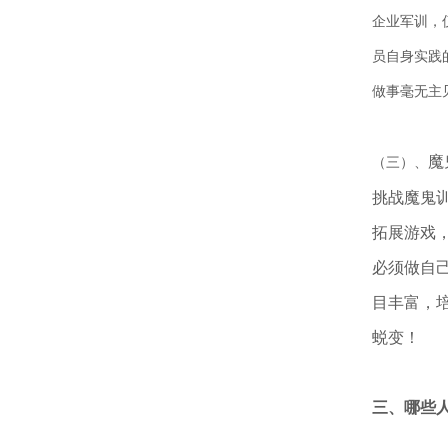
企业军训，
员自身实践
做事毫无主
魔
（三）、
挑战魔鬼
拓展游戏
必须做自
目丰富，
蜕变！
三、哪些