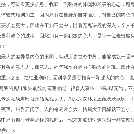
链接，可查看更多信息、收获一副强健的体魄和积极的心态：魔
以体验式培训为主，因为只有在自身亲自体验后，对自己的内心
能要求会更大，因此在不知不觉中，随着魔鬼课程的深入，个人
极自我修心的过程，因此拥有一副积极的心态，是每一位走出魔鬼
力：
间最大的差异是内心的不同，纵观历史古今中外，能够成就一番
不具备的意志力，而意志力的坚强恰好是内心强大的体现。因此
的重点之
在结业期间，受训学员是否拥有一颗强大的内心，也
重，
老鹰般的视野和头狼般的管理才能：很多人事业上的碌碌无为，不
比老虎在幼崽时就开始虎视眈眈、为成为森林之王而跃跃欲试，
方夜谭。眼界开阔了、人的格局才会大、格局大了目标就不会小
实中只有拥有老鹰那样的视野后，他才知道如何像头狼一样管理
激发出来！