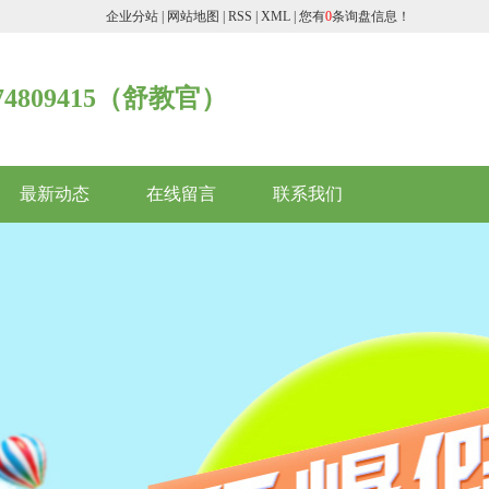
企业分站
|
网站地图
|
RSS
|
XML
|
您有
0
条询盘信息！
074809415（舒教官）
最新动态
在线留言
联系我们