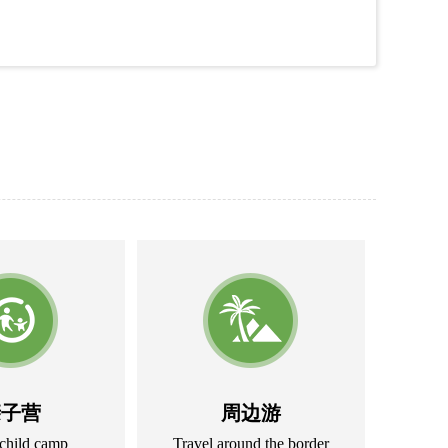
特训营以军事类基础训练为主，以严要求、细讲
设有六大板块训练内容，同时开展安全课程、爱国
智体美劳全面发展。
来，共接收培训学员一千多人。培养孩子们不怕
难的精神，增强学员体质、磨练学员意志，在成长
17年开办以来，就拥有超强阵容的教官团队，从不零
5年以上的夏令营带训经验。对于孩子们的思想动态
的融入到孩子们中去，让孩子们能体验到一个有意
询师，讲师，摄影，在内的专业团队。教官队伍
风严谨，而且拥有良好的服务理念。我们根据客
有特色，从中小企业的拓展培，亲子活动，到大
足各方面需求。
员资料存档，后期享受优惠，不定期免费体验各
亲子营
周边游
均有纪念品相赠。
客户创造更多价值。
 child camp
Travel around the border