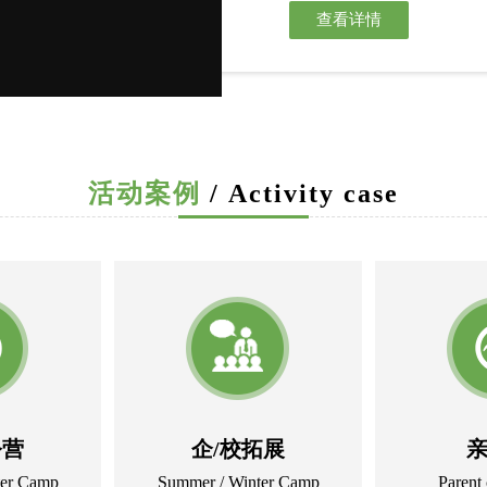
查看详情
广西金轴教育迷彩少年军事
究、塑品格、展新貌为目标。开
主义教育、感恩教育，让学员德
迷彩少年军事特训营创办以
苦、能吃苦、不怕困难并克服苦
过程中增添一抹靓丽的迷彩色。
迷彩少年军事特训营自20
活动案例
/ Activity case
时聘任教官，每一个教官都有着
都是能够及时掌控。并且能很快
义的夏令营。
团队风采
公司拥有包括资深心理咨
庞大，不仅军政素质优良，作
户需求量身定制项目，丰富而
型训练，都有方案和资源，满
后期服务
秉承精品服务理念，我们对学
令营
企/校拓展
式
素质
教育活动，学员结营后
金轴教育致力于为广大学员/
ter Camp
Summer / Winter Camp
Parent