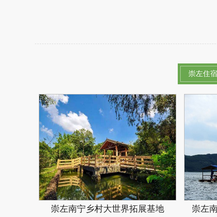
崇左住
崇左南宁乡村大世界拓展基地
崇左