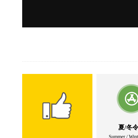
夏/冬
Summer / Win