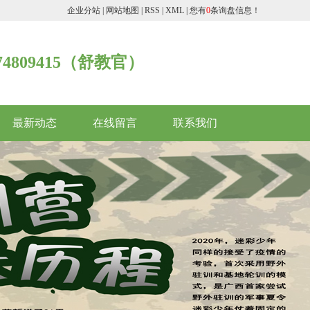
企业分站
|
网站地图
|
RSS
|
XML
|
您有
0
条询盘信息！
074809415（舒教官）
最新动态
在线留言
联系我们